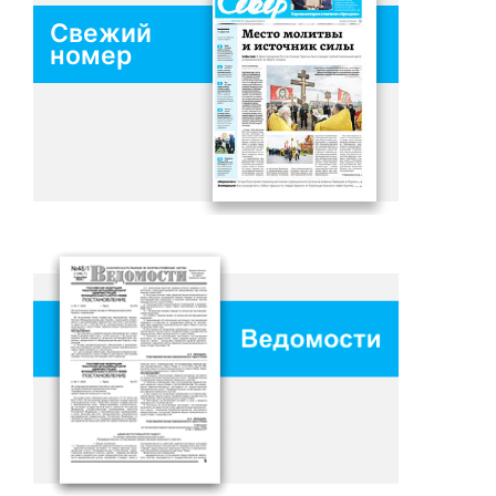
Свежий
номер