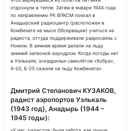
чтоб вернувшиеся из полётов лётчики
отдохнули в тепле. Затем в январе 1944 года
по направлению РК ВЛКСМ поехал в
Анадырский радиоцентр (расположен в
Комбинате на мысе Обсервации) учиться на
радиста, оттуда поддерживали радиосвязь с
Номом. В зимнее время делали на льду
зимний запасной аэродром. Когда погоды нет
в Уэлькале, эскадрильи самолётов «Кобра»,
А-20, Б-25 сажали на льду Комбината».
Дмитрий Степанович КУЗАКОВ,
радист аэропортов Уэлькаль
(1943 год), Анадырь (1944 –
1945 годы):
«У нас, радистов, была забота, как лучше