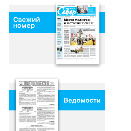
Свежий
номер