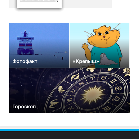
Фотофакт
«Крепыш»
Гороскоп