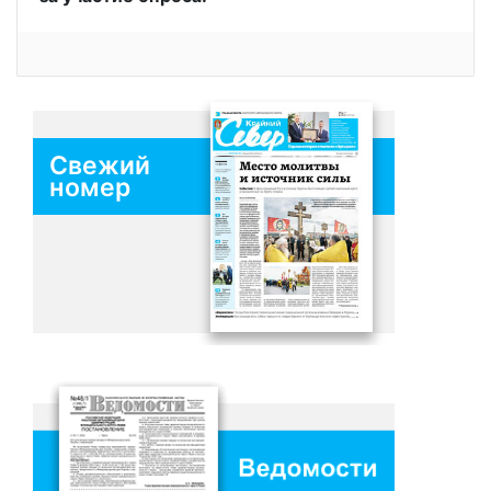
Свежий
номер