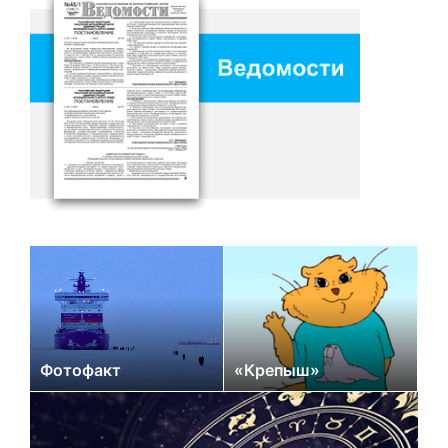
Фотофакт
«Крепыш»