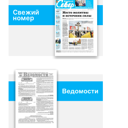
Свежий
номер