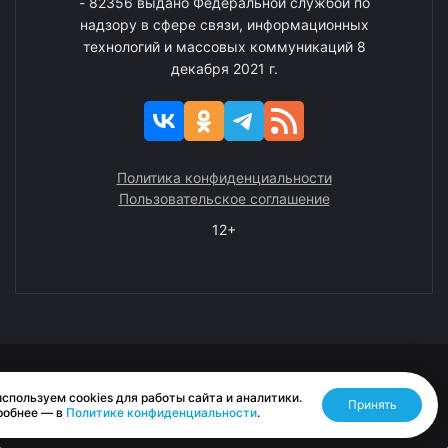
- 82356 выдано Федеральной службой по
надзору в сфере связи, информационных
технологий и массовых коммуникаций 8
декабря 2021 г.
Политика конфиденциальности
Пользовательское соглашение
12+
© 2008—2025 ГАУ ЧАО «Издательство «Крайний Север»
спользуем cookies для работы сайта и аналитики.
Принять
Разработано RASA
робнее — в
Политике конфиденциальности
.