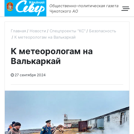
Общественно–политическая газета
Чукотского АО
Главная
Новости
Спецпроекты "КС"
Безопасность
К метеорологам на Валькаркай
К метеорологам на
Валькаркай
27 сентября 2024