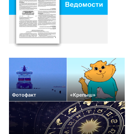
Фотофакт
«Крепыш»