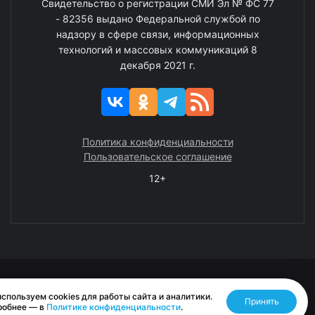
Свидетельство о регистрации СМИ Эл № ФС 77
- 82356 выдано Федеральной службой по
надзору в сфере связи, информационных
технологий и массовых коммуникаций 8
декабря 2021 г.
Политика конфиденциальности
Пользовательское соглашение
12+
© 2008—2025 ГАУ ЧАО «Издательство «Крайний Север»
спользуем cookies для работы сайта и аналитики.
Принять
Разработано RASA
робнее — в
Политике конфиденциальности
.