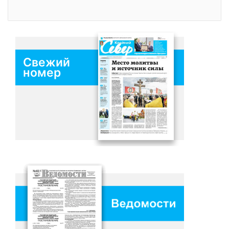
Свежий
номер