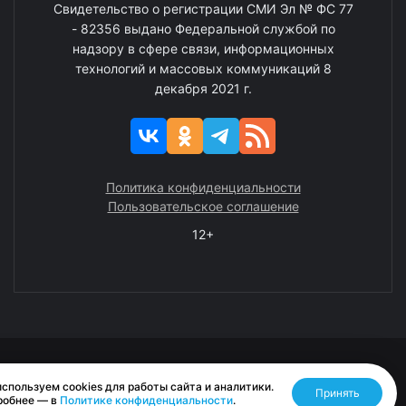
Свидетельство о регистрации СМИ Эл № ФС 77
- 82356 выдано Федеральной службой по
надзору в сфере связи, информационных
технологий и массовых коммуникаций 8
декабря 2021 г.
Политика конфиденциальности
Пользовательское соглашение
12+
© 2008—2025 ГАУ ЧАО «Издательство «Крайний Север»
спользуем cookies для работы сайта и аналитики.
Принять
Разработано RASA
робнее — в
Политике конфиденциальности
.