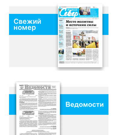
Свежий
номер