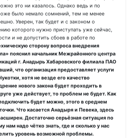
ложно это ни казалось. Однако ведь и по
оже было немало сомнений, тем не менее
ешно. Уверен, так будет и с законом о
ению которого нужно приступать уже сейчас,
ости и не допустить сбоев в работе по
хническую сторону вопроса внедрения
тола» пояснил начальник Межрайонного центра
икаций г. Анадырь Хабаровского филиала ПАО
ший, что организация предоставляет услуги
укотки, хотя не везде его качество
дрение нового закона будет проходить в
уге уже действует, то проблем не будет. Как
подключить будет можно, этого в среднем
точки. Что касается Анадыря и Певека, здесь
расширен. Достаточно серьёзная ситуация по
 нам надо чётко знать, где и сколько у нас
делить уровень возможной проблемы.