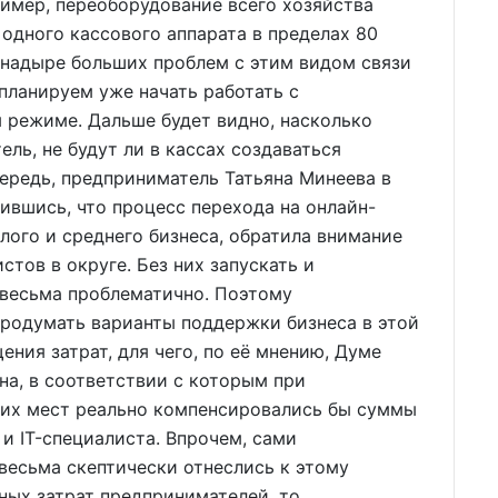
ример, переоборудование всего хозяйства
 одного кассового аппарата в пределах 80
 Анадыре больших проблем с этим видом связи
планируем уже начать работать с
 режиме. Дальше будет видно, насколько
ель, не будут ли в кассах создаваться
чередь, предприниматель Татьяна Минеева в
сившись, что процесс перехода на онлайн-
лого и среднего бизнеса, обратила внимание
стов в округе. Без них запускать и
 весьма проблематично. Поэтому
родумать варианты поддержки бизнеса в этой
ения затрат, для чего, по её мнению, Думе
на, в соответствии с которым при
их мест реально компенсировались бы суммы
и IT-специалиста. Впрочем, сами
весьма скептически отнеслись к этому
ных затрат предпринимателей, то