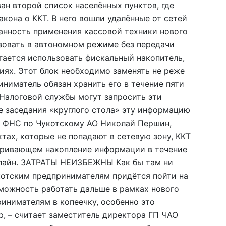
ан второй список населённых пунктов, где
кона о ККТ. В него вошли удалённые от сетей
занность применения кассовой техники нового
зовать в автономном режиме без передачи
агается использовать фискальный накопитель,
иях. Этот блок необходимо заменять не реже
риниматель обязан хранить его в течение пяти
Налоговой службы могут запросить эти
е заседания «круглого стола» эту информацию
я ФНС по Чукотскому АО Николай Першин,
тах, которые не попадают в сетевую зону, ККТ
тривающем накопление информации в течение
флайн. ЗАТРАТЫ НЕИЗБЕЖНЫ Как бы там ни
котским предпринимателям придётся пойти на
можность работать дальше в рамках нового
ринимателям в копеечку, особенно это
, – считает заместитель директора ГП ЧАО