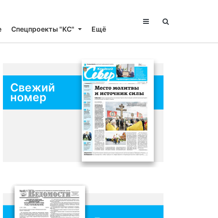
е
Спецпроекты "КС"
Ещё
Свежий
номер