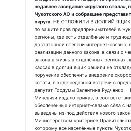
недавнее заседание «круглого стола»
Чукотского АО и собравшее представит
округа.
НЕ ОТЛОЖИЛИ В ДОЛГИЙ ЯЩИК Де
по защите прав предпринимателей в Чук
регионы, где есть отдалённые и трудно
достаточной степени интернет-связью, 
реализации данного закона, в связи с 
закона в жизнь в отдалённых регионах л
кассах в долгий ящик решили не отклад
поручение обеспечить внедрение скорос
кстати, в ходе недавней встречи с пре
депутат Госдумы Валентина Рудченко. – 
Минсвязи издало приказ, в соответстви
обеспеченные интернет-связью сёла с н
выведены из-под действия нового закон
Министерством критериев Правительств
которому все населённые пункты Чукотк