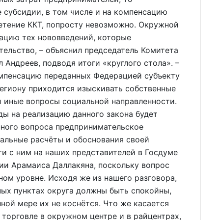
 субсидии, в том числе и на компенсацию
етение ККТ, попросту невозможно. Окружной
ацию тех нововведений, которые
ельство, – объяснил председатель Комитета
Андреев, подводя итоги «круглого стола». –
омпенсацию переданных Федерацией субъекту
региону приходится изыскивать собственные
ли иные вопросы социальной направленности.
ды на реализацию данного закона будет
нного вопроса предпринимательское
альные расчёты и обоснования своей
ти с ним на наших представителей в Госдуме
ии Арамаиса Даллакяна, поскольку вопрос
ном уровне. Исходя же из нашего разговора,
ных пунктах округа должны быть спокойны,
лной мере их не коснётся. Что же касается
 торговле в окружном центре и в райцентрах,