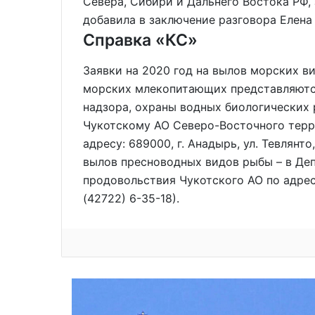
Севера, Сибири и Дальнего Востока РФ,
добавила в заключение разговора Елена
Справка «КС»
Заявки на 2020 год на вылов морских в
морских млекопитающих представляются
надзора, охраны водных биологических 
Чукотскому АО Северо-Восточного терр
адресу: 689000, г. Анадырь, ул. Тевлянто,
вылов пресноводных видов рыбы – в Деп
продовольствия Чукотского АО по адресу: 
(42722) 6-35-18).