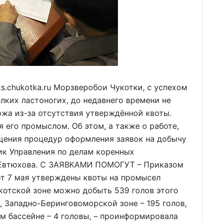
.chukotka.ru Морзверобои Чукотки, с успехом
лких ластоногих, до недавнего времени не
жа из-за отсутствия утверждённой квоты.
я его промыслом. Об этом, а также о работе,
ощения процедур оформления заявок на добычу
ик Управления по делам коренных
 Евтюхова. С ЗАЯВКАМИ ПОМОГУТ – Приказом
от 7 мая утверждены квоты на промысел
котской зоне можно добыть 539 голов этого
, Западно-Беринговоморской зоне – 195 голов,
 бассейне – 4 головы, – проинформировала