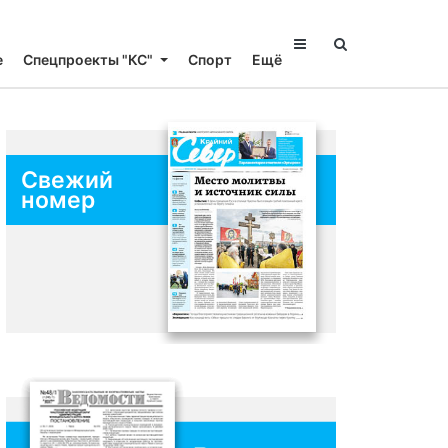
е
Спецпроекты "КС"
Спорт
Ещё
Свежий
номер