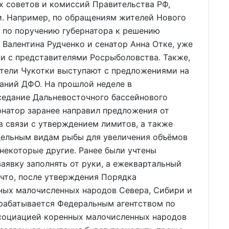
х советов и комиссий Правительства РФ,
. Например, по обращениям жителей Нового
д по поручению губернатора к решению
Валентина Рудченко и сенатор Анна Отке, уже
и с представителями Росрыболовства. Также,
ители Чукотки выступают с предложениями на
аний ДФО. На прошлой неделе в
едание Дальневосточного бассейнового
рнатор заранее направил предложения от
в связи с утверждением лимитов, а также
дельным видам рыбы для увеличения объёмов
 некоторые другие. Ранее были учтены
аявку заполнять от руки, а ежеквартальный
 что, после утверждения Порядка
ных малочисленных народов Севера, Сибири и
орабатывается Федеральным агентством по
социацией коренных малочисленных народов