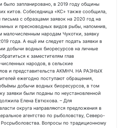
 и было запланировано, в 2019 году общины
ких китов. Собеседница «КС» также сообщила,
 письма с образцами заявок на 2020 год на
мных и пресноводных видов рыбы, напомнив,
м малочисленным народам Чукотки, заявку
019 года. А ещё им следует подать заявки в
ми добычи водных биоресурсов на личные
обратиться к заместителям глав
численных народов, в сельские
алов и представительств АКМНЧ. НА РАЗНЫХ
ителей ежегодно поступают обращения,
 объёмы добычи водных биоресурсов, в том
ку заявки были поданы по неустановленной
должила Елена Евтюхова. – Для
власти округа направляются предложения в
еральное агентство по рыболовству, Северо-
 Росрыболовства. Вопросы по традиционному