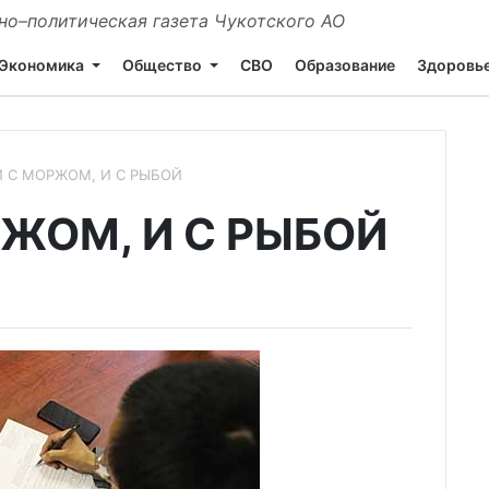
о–политическая газета Чукотского АО
Экономика
Общество
СВО
Образование
Здоровь
И С МОРЖОМ, И С РЫБОЙ
ЖОМ, И С РЫБОЙ