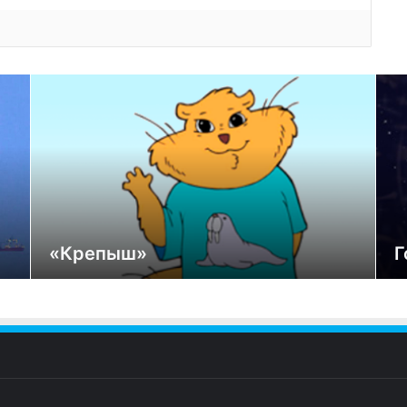
«Крепыш»
Г