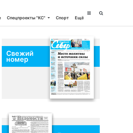
е
Спецпроекты "КС"
Спорт
Ещё
Свежий
номер