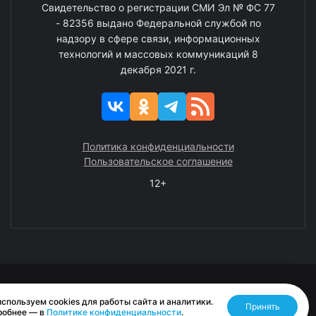
Свидетельство о регистрации СМИ Эл № ФС 77
- 82356 выдано Федеральной службой по
надзору в сфере связи, информационных
технологий и массовых коммуникаций 8
декабря 2021 г.
Политика конфиденциальности
Пользовательское соглашение
12+
© 2008—2025 ГАУ ЧАО «Издательство «Крайний Север»
спользуем cookies для работы сайта и аналитики.
Принять
Разработано RASA
робнее — в
Политике конфиденциальности
.