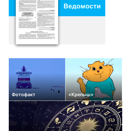
Фотофакт
«Крепыш»