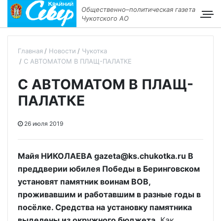
Общественно–политическая газета
Чукотского АО
Главная
Новости
Чукотка
С АВТОМАТОМ В ПЛАЩ-ПАЛАТКЕ
С АВТОМАТОМ В ПЛАЩ-
ПАЛАТКЕ
26 июля 2019
Майя НИКОЛАЕВА gazeta@ks.chukotka.ru В
преддверии юбилея Победы в Беринговском
установят памятник воинам ВОВ,
проживавшим и работавшим в разные годы в
посёлке. Средства на установку памятника
выделены из окружного бюджета.
Как