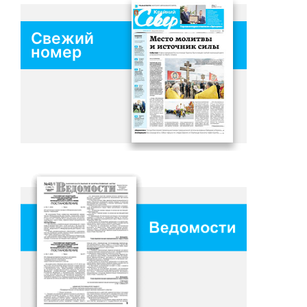
Свежий
номер