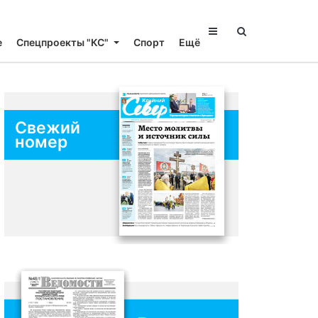
е
Спецпроекты "КС"
Спорт
Ещё
Свежий
номер