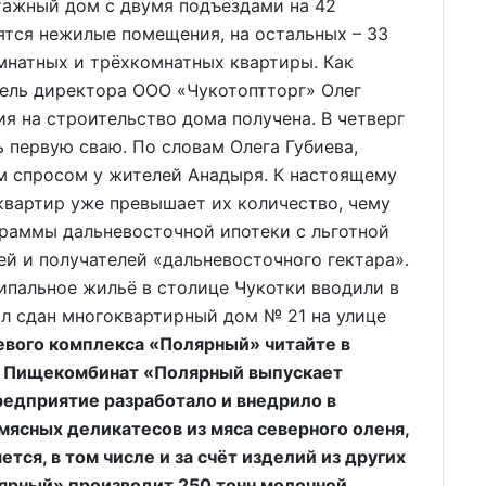
тажный дом с двумя подъездами на 42
ятся нежилые помещения, на остальных – 33
мнатных и трёхкомнатных квартиры. Как
ель директора ООО «Чукотоптторг» Олег
я на строительство дома получена. В четверг
 первую сваю. По словам Олега Губиева,
м спросом у жителей Анадыря. К настоящему
квартир уже превышает их количество, чему
граммы дальневосточной ипотеки с льготной
ей и получателей «дальневосточного гектара».
ипальное жильё в столице Чукотки вводили в
был сдан многоквартирный дом № 21 на улице
евого комплекса «Полярный» читайте в
 Пищекомбинат «Полярный выпускает
редприятие разработало и внедрило в
мясных деликатесов из мяса северного оленя,
тся, в том числе и за счёт изделий из других
лярный» производит 250 тонн молочной