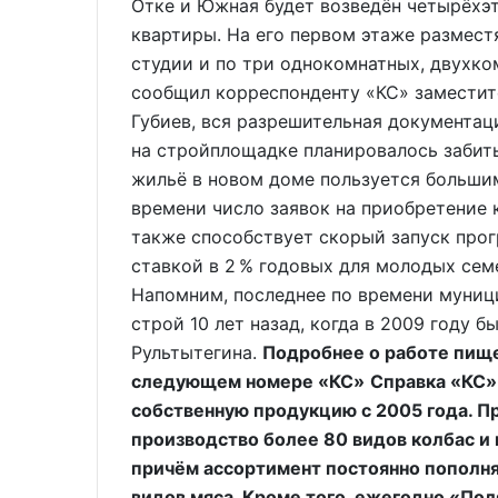
Отке и Южная будет возведён четырёхэ
квартиры. На его первом этаже размест
студии и по три однокомнатных, двухко
сообщил корреспонденту «КС» заместит
Губиев, вся разрешительная документаци
на стройплощадке планировалось забить
жильё в новом доме пользуется больши
времени число заявок на приобретение 
также способствует скорый запуск про
ставкой в 2 % годовых для молодых сем
Напомним, последнее по времени муниц
строй 10 лет назад, когда в 2009 году 
Рультытегина.
Подробнее о работе пищ
следующем номере «КС»
Справка «КС»
собственную продукцию с 2005 года. П
производство более 80 видов колбас и 
причём ассортимент постоянно пополняе
видов мяса. Кроме того, ежегодно «По