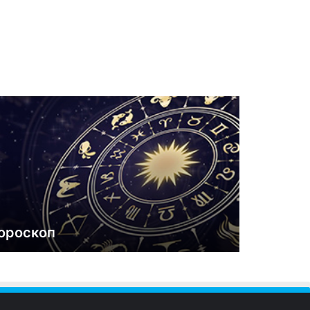
ороскоп