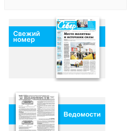
Свежий
номер