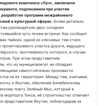
ледового комплекса «Луч», заключили
окументе, подписанном при участии
 о разработке программ межрайонного
ской и культурной сферах.
Более детально
ства руководители двух соседних
стоявшейся чуть позже встречи. Как сообщил
ван Чайкин, одной из ключевых тем стало
 проектируемого участка дороги, ведущего
Черского, протяжённость которого, в случае
етров. При этом представители
и, что их муниципалитет не обладает
ляющими самостоятельно произвести
тка на их территории. Между тем, учитывая,
укотку и Якутию, обеспечив Билибинскому
ескому порту Зелёный Мыс, который в
а морпорта Тикси, её строительство отвечает
е представители Якутии, поблагодарив за