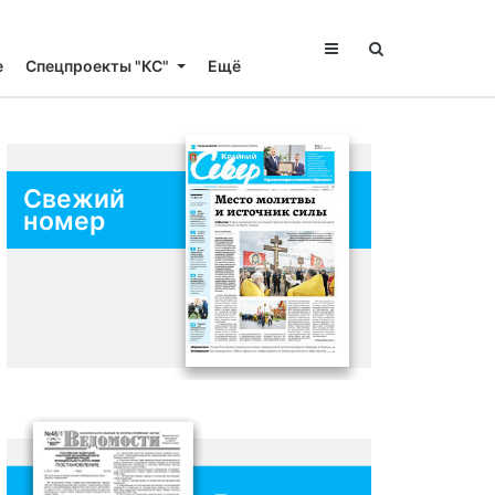
е
Спецпроекты "КС"
Ещё
Свежий
номер