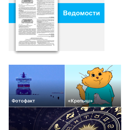
Фотофакт
«Крепыш»