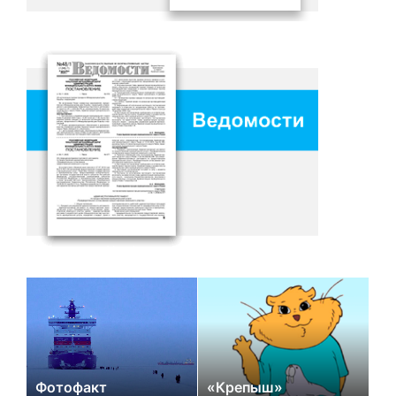
Фотофакт
«Крепыш»