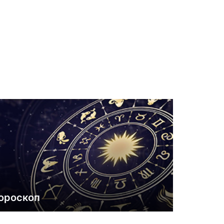
ороскоп