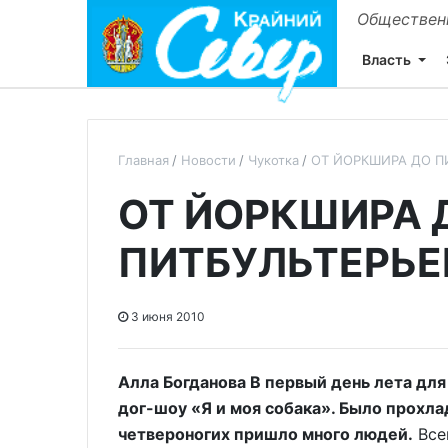
Общественн
Власть
Главная
Новости
Чукотка
ОТ ЙОРКШИРА ДО П
ОТ ЙОРКШИРА 
ПИТБУЛЬТЕРЬЕ
3 июня 2010
Алла Богданова В первый день лета для
дог-шоу «Я и моя собака». Было прохла
четвероногих пришло много людей.
Всег