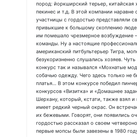
пород: йоркширский терьер, китайская 
пекинес и т.д. В этой компании наравне
участницы с гордостью представляли св
привыкшие к большому скоплению людей
им помешало чрезмерное возбуждение –
команды. Ну а настоящие профессионал
американский питбультерьер Тигра, моп
безукоризненно слушались хозяев. Чуть
конкурс так и назывался «Мохнатые мо
собачью одежду. Чего здесь только не б
платья… В этом конкурсе победил пинче
конкурсов «Визитка» и «Домашнее зада
Шерхану, который, кстати, также взял и
имеет редкий черный окрас. Он встреча
их бежевыми. Говорят, они появились оч
гордостью рассказал о своем четвероно
первые мопсы были завезены в 1980 год