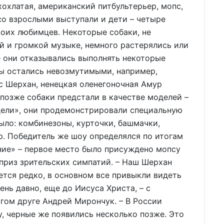
хохлатая, американский питбультерьер, мопс,
 со взрослыми выступали и дети – четыре
оих любимцев. Некоторые собаки, не
 и громкой музыке, немного растерялись или
 они отказывались выполнять некоторые
ы остались невозмутимыми, например,
с Шерхан, ненецкая оленегоночная Амур
 позже собаки предстали в качестве моделей –
дели», они продемонстрировали специальную
ыло: комбинезоны, курточки, башмачки,
р. Победитель же шоу определялся по итогам
ние» – первое место было присуждено мопсу
 приз зрительских симпатий. – Наш Шерхан
ется редко, в основном все привыкли видеть
ень давно, еще до Иисуса Христа, – с
гом друге Андрей Мирончук. – В России
у, черные же появились несколько позже. Это