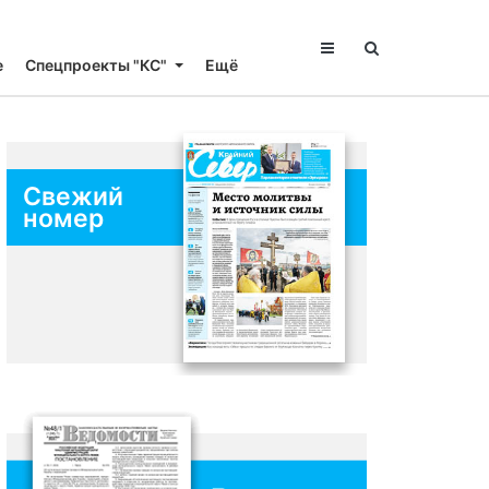
е
Спецпроекты "КС"
Ещё
Свежий
номер