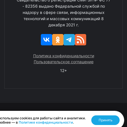
- 82356 выдано Федеральной службой по
надзору в сфере связи, информационных
технологий и массовых коммуникаций 8
декабря 2021 г.
Политика конфиденциальности
Пользовательское соглашение
12+
© 2008—2025 ГАУ ЧАО «Издательство «Крайний Север»
спользуем cookies для работы сайта и аналитики.
Принять
Разработано RASA
робнее — в
Политике конфиденциальности
.