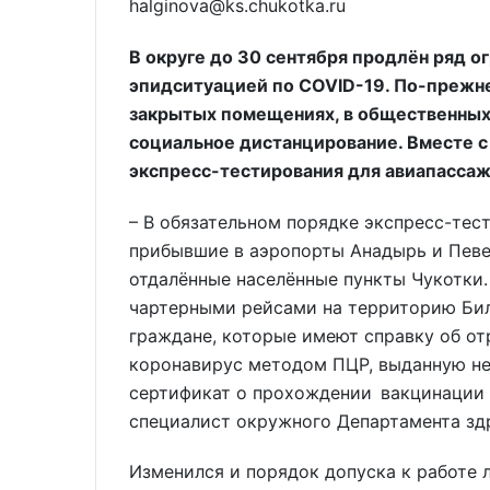
halginova@ks.chukotka.ru
В округе до 30 сентября продлён ряд о
эпидситуацией по COVID-19. По-прежн
закрытых помещениях, в общественных
социальное дистанцирование. Вместе 
экспресс-тестирования для авиапассаж
– В обязательном порядке экспресс-тес
прибывшие в аэропорты Анадырь и Певе
отдалённые населённые пункты Чукотки.
чартерными рейсами на территорию Бил
граждане, которые имеют справку об от
коронавирус методом ПЦР, выданную не р
сертификат о прохождении вакцинации 
специалист окружного Департамента зд
Изменился и порядок допуска к работе 