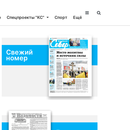
е
Спецпроекты "КС"
Спорт
Ещё
Свежий
номер