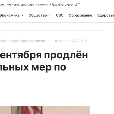
о–политическая газета Чукотского АО
Экономика
Общество
СВО
Образование
Здоровь
ября продлён ряд ограничительных мер по COVID-19
сентября продлён
льных мер по