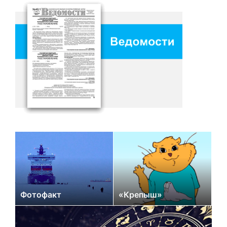
Фотофакт
«Крепыш»