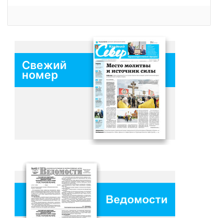
Свежий
номер