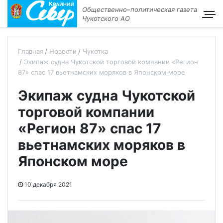
Общественно–политическая газета
Чукотского АО
Главная
Новости
Чукотка
Экипаж судна Чукотской торговой компании «Регион
87» спас 17 вьетнамских моряков в Японском море
Экипаж судна Чукотской
торговой компании
«Регион 87» спас 17
вьетнамских моряков в
Японском море
10 декабря 2021