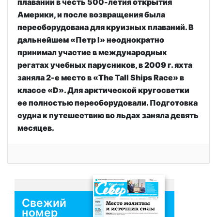
плавании в честь 500-летия открытия
Америки, и после возвращения была
переоборудована для круизных плаваний. В
дальнейшем «Петр I» неоднократно
принимал участие в международных
регатах учебных парусников, в 2009 г. яхта
заняла 2-е место в «The Tall Ships Race» в
классе «D». Для арктической кругосветки
ее полностью переоборудовали. Подготовка
судна к путешествию во льдах заняла девять
месяцев.
Свежий
номер