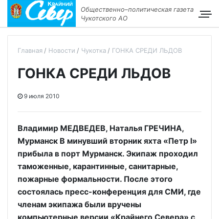
Общественно–политическая газета
Чукотского АО
Главная
Новости
Чукотка
ГОНКА СРЕДИ ЛЬДОВ
ГОНКА СРЕДИ ЛЬДОВ
9 июля 2010
Владимир МЕДВЕДЕВ, Наталья ГРЕЧИНА,
Мурманск В минувший вторник яхта «Петр I»
прибыла в порт Мурманск. Экипаж проходил
таможенные, карантинные, санитарные,
пожарные формальности. После этого
состоялась пресс-конференция для СМИ, где
членам экипажа были вручены
компьютерные версии «Крайнего Севера» с