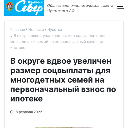
Общественно–политическая газета
Чукотского АО
Главная
Новости
Чукотка
В округе вдвое увеличен размер соцвыплаты для
многодетных семей на первоначальный взнос по
ипотеке
В округе вдвое увеличен
размер соцвыплаты для
многодетных семей на
первоначальный взнос по
ипотеке
18 февраля 2022