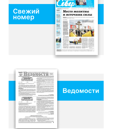
Свежий
номер