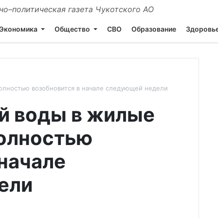
о–политическая газета Чукотского АО
Экономика
Общество
СВО
Образование
Здоровь
олностью возобновится в начале следующей недели
й воды в жилые
полностью
 начале
ели