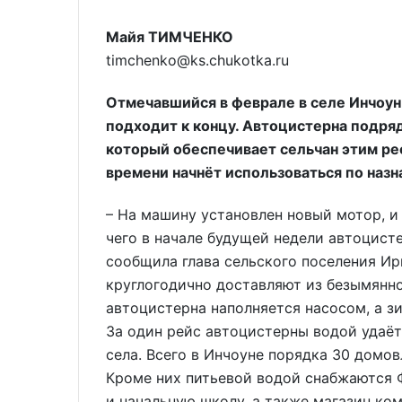
Майя ТИМЧЕНКО
timchenko@ks.chukotka.ru
Отмечавшийся в феврале в селе Инчоун
подходит к концу. Автоцистерна подря
который обеспечивает сельчан этим ре
времени начнёт использоваться по назн
– На машину установлен новый мотор, и 
чего в начале будущей недели автоцисте
сообщила глава сельского поселения Ир
круглогодично доставляют из безымянно
автоцистерна наполняется насосом, а з
За один рейс автоцистерны водой удаё
села. Всего в Инчоуне порядка 30 домо
Кроме них питьевой водой снабжаются 
и начальную школу, а также магазин ко