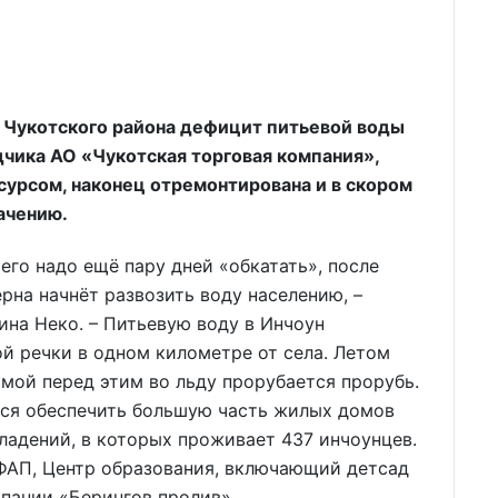
 Чукотского района дефицит питьевой воды
дчика АО «Чукотская торговая компания»,
сурсом, наконец отремонтирована и в скором
ачению.
его надо ещё пару дней «обкатать», после
рна начнёт развозить воду населению, –
ина Неко. – Питьевую воду в Инчоун
й речки в одном километре от села. Летом
имой перед этим во льду прорубается прорубь.
тся обеспечить большую часть жилых домов
владений, в которых проживает 437 инчоунцев.
ФАП, Центр образования, включающий детсад
мпании «Берингов пролив».