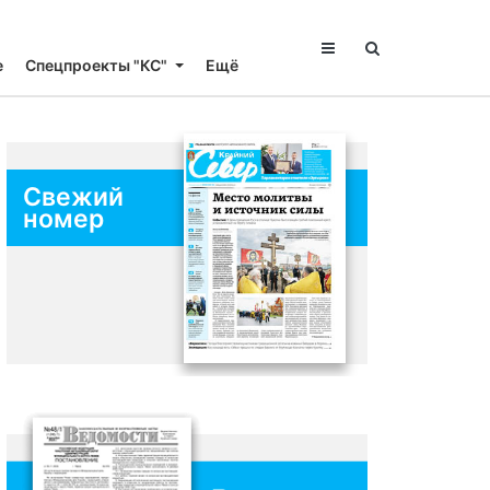
е
Спецпроекты "КС"
Ещё
Свежий
номер