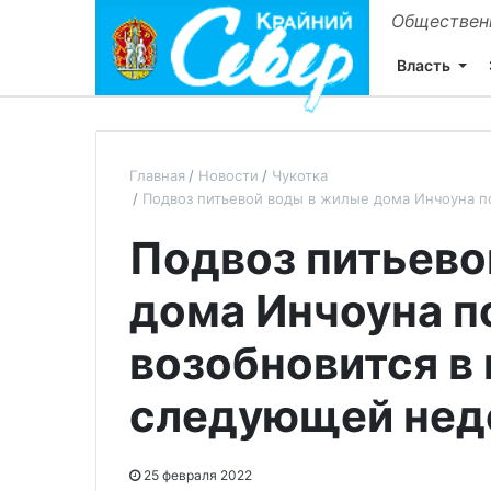
Общественн
Власть
Главная
Новости
Чукотка
Подвоз питьевой воды в жилые дома Инчоуна п
Подвоз питьево
дома Инчоуна 
возобновится в
следующей нед
25 февраля 2022