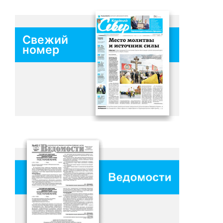
Свежий
номер