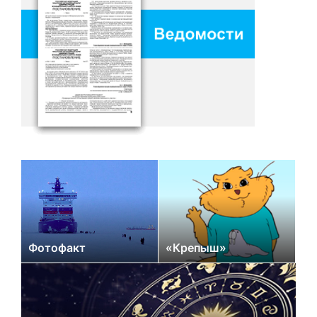
Фотофакт
«Крепыш»