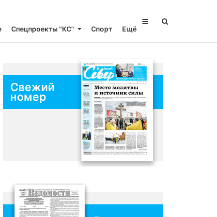
е
Спецпроекты "КС"
Спорт
Ещё
Свежий
номер