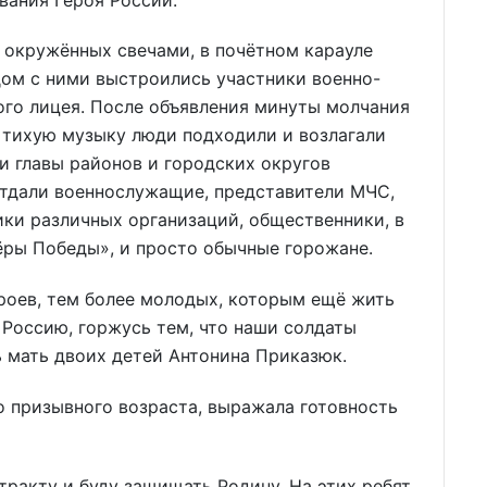
 окружённых свечами, в почётном карауле
дом с ними выстроились участники военно-
ого лицея. После объявления минуты молчания
д тихую музыку люди подходили и возлагали
и главы районов и городских округов
отдали военнослужащие, представители МЧС,
ики различных организаций, общественники, в
ёры Победы», и просто обычные горожане.
ероев, тем более молодых, которым ещё жить
 Россию, горжусь тем, что наши солдаты
ь мать двоих детей Антонина Приказюк.
о призывного возраста, выражала готовность
нтракту и буду защищать Родину. На этих ребят