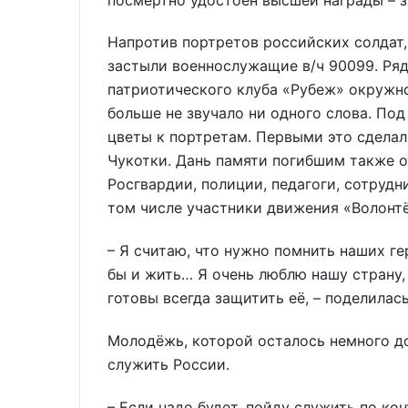
Напротив портретов российских солдат,
застыли военнослужащие в/ч 90099. Ря
патриотического клуба «Рубеж» окружн
больше не звучало ни одного слова. По
цветы к портретам. Первыми это сделал
Чукотки. Дань памяти погибшим также 
Росгвардии, полиции, педагоги, сотрудн
том числе участники движения «Волонт
– Я считаю, что нужно помнить наших г
бы и жить… Я очень люблю нашу страну,
готовы всегда защитить её, – поделилас
Молодёжь, которой осталось немного д
служить России.
– Если надо будет, пойду служить по ко