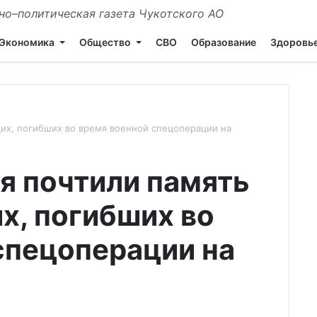
о–политическая газета Чукотского АО
Экономика
Общество
СВО
Образование
Здоровь
их, погибших во время военной спецоперации на
 почтили память
, погибших во
спецоперации на