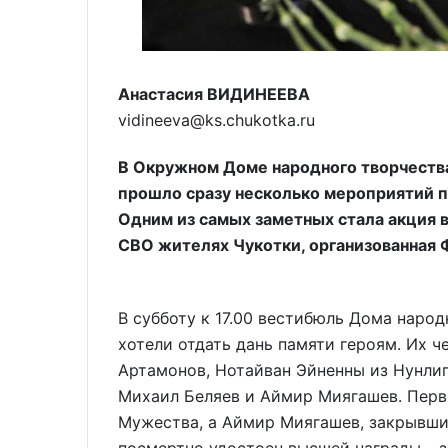
Анастасия ВИДИНЕЕВА
vidineeva@ks.chukotka.ru
В Окружном Доме народного творчества 
прошло сразу несколько мероприятий п
Одним из самых заметных стала акция 
СВО жителях Чукотки, организованная
В субботу к 17.00 вестибюль Дома наро
хотели отдать дань памяти героям. Их 
Артамонов, Нотайван Эйненны из Нунлиг
Михаил Беляев и Аймир Миягашев. Перв
Мужества, а Аймир Миягашев, закрывши
посмертно удостоен высшей награды – з