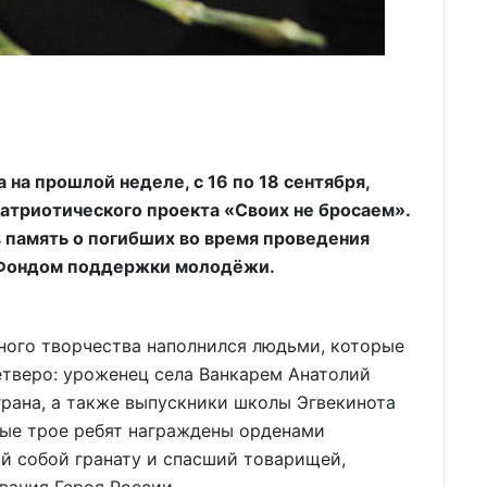
на прошлой неделе, с 16 по 18 сентября,
атриотического проекта «Своих не бросаем».
в память о погибших во время проведения
 Фондом поддержки молодёжи.
дного творчества наполнился людьми, которые
четверо: уроженец села Ванкарем Анатолий
рана, а также выпускники школы Эгвекинота
ые трое ребят награждены орденами
й собой гранату и спасший товарищей,
вания Героя России.