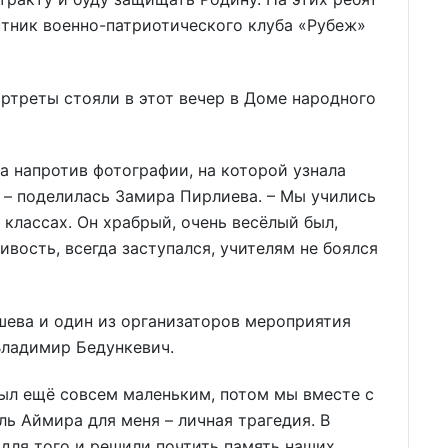
астник военно-патриотического клуба «Рубеж»
ортреты стояли в этот вечер в Доме народного
ла напротив фотографии, на которой узнала
 – поделилась Замира Пирлиева. – Мы учились
 классах. Он храбрый, очень весёлый был,
ивость, всегда заступался, учителям не боялся
шева и один из организаторов мероприятия
ладимир Бедункевич.
был ещё совсем маленьким, потом мы вместе с
ль Аймира для меня – личная трагедия. В
для того и решили почтить память наших