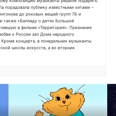
тому композицию музыканты решили подарить
’la порадовала публику известными хитами –
Антонова до роковых вещей групп 7Б и
ли также «Балладу о детях Большой
учавшую в фильме «Территория». Признание
любви к России зал Дома народного
 Кроме концерта, в понедельник музыканты
ской школы искусств, а во вторник