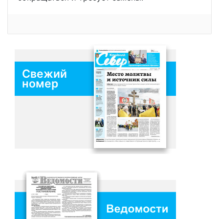
Свежий
номер