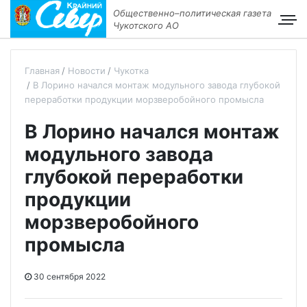
Общественно–политическая газета
Чукотского АО
Главная
Новости
Чукотка
В Лорино начался монтаж модульного завода глубокой
переработки продукции морзверобойного промысла
В Лорино начался монтаж
модульного завода
глубокой переработки
продукции
морзверобойного
промысла
30 сентября 2022