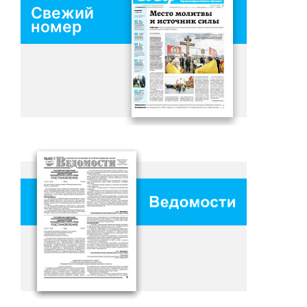
Свежий
номер