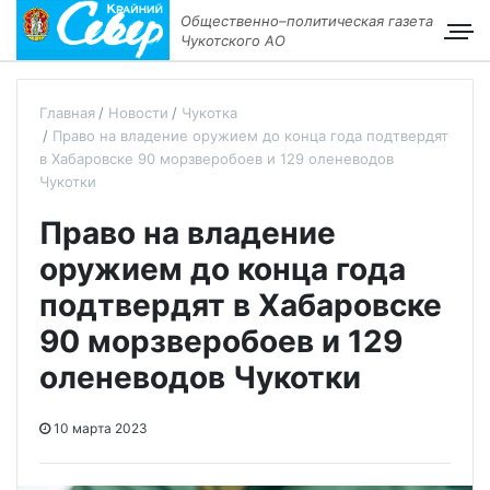
Общественно–политическая газета
Чукотского АО
Главная
Новости
Чукотка
Право на владение оружием до конца года подтвердят
в Хабаровске 90 морзверобоев и 129 оленеводов
Чукотки
Право на владение
оружием до конца года
подтвердят в Хабаровске
90 морзверобоев и 129
оленеводов Чукотки
10 марта 2023