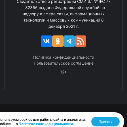
Свидетельство о регистрации СМИ Эл № ФС 77
- 82356 выдано Федеральной службой по
надзору в сфере связи, информационных
технологий и массовых коммуникаций 8
декабря 2021 г.
Политика конфиденциальности
Пользовательское соглашение
12+
© 2008—2025 ГАУ ЧАО «Издательство «Крайний Север»
спользуем cookies для работы сайта и аналитики.
Принять
Разработано RASA
робнее — в
Политике конфиденциальности
.