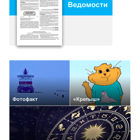
Фотофакт
«Крепыш»