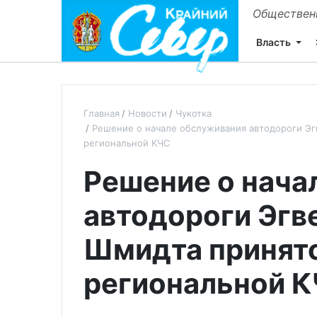
Общественн
Власть
Главная
Новости
Чукотка
Решение о начале обслуживания автодороги Эг
региональной КЧС
Решение о нача
автодороги Эгв
Шмидта принято
региональной 