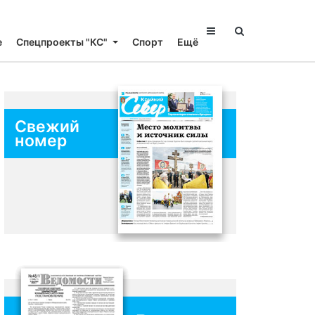
е
Спецпроекты "КС"
Спорт
Ещё
Свежий
номер