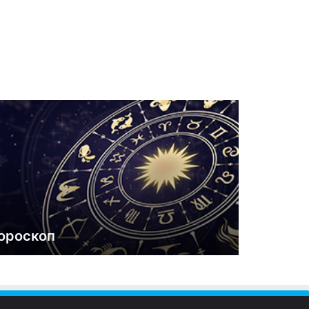
ороскоп