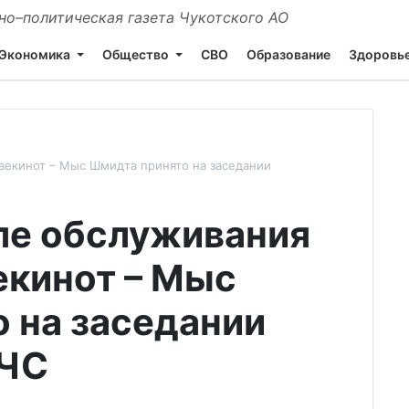
о–политическая газета Чукотского АО
Экономика
Общество
СВО
Образование
Здоровь
векинот – Мыс Шмидта принято на заседании
ле обслуживания
екинот – Мыс
 на заседании
КЧС