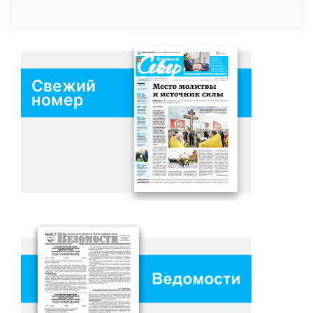
Свежий
номер