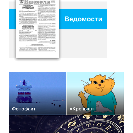
Фотофакт
«Крепыш»