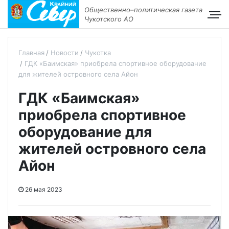
Общественно–политическая газета
Чукотского АО
Главная
Новости
Чукотка
ГДК «Баимская» приобрела спортивное оборудование
для жителей островного села Айон
ГДК «Баимская»
приобрела спортивное
оборудование для
жителей островного села
Айон
26 мая 2023