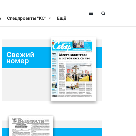
е
Спецпроекты "КС"
Ещё
Свежий
номер