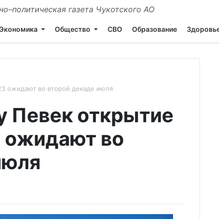
о–политическая газета Чукотского АО
Экономика
Общество
СВО
Образование
Здоровь
23 ожидают во второй декаде июля
у Певек открытие
 ожидают во
июля