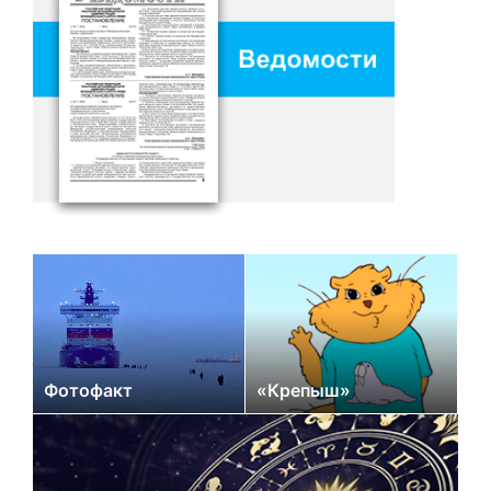
Фотофакт
«Крепыш»