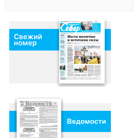
Свежий
номер