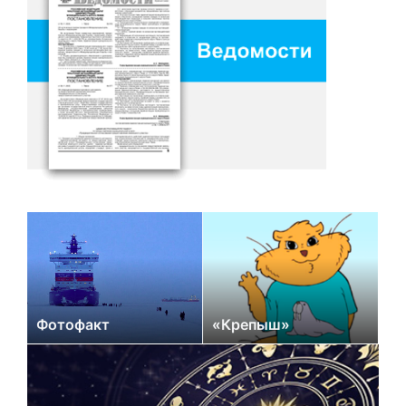
Фотофакт
«Крепыш»