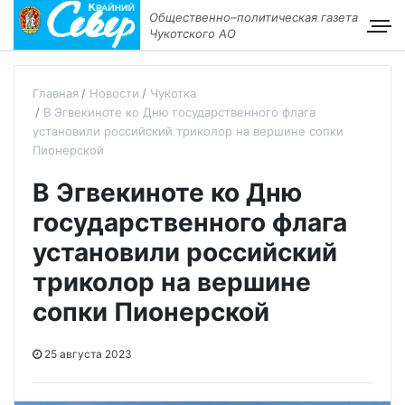
Общественно–политическая газета
Чукотского АО
Главная
Новости
Чукотка
В Эгвекиноте ко Дню государственного флага
установили российский триколор на вершине сопки
Пионерской
В Эгвекиноте ко Дню
государственного флага
установили российский
триколор на вершине
сопки Пионерской
25 августа 2023