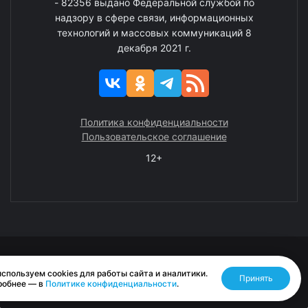
- 82356 выдано Федеральной службой по
надзору в сфере связи, информационных
технологий и массовых коммуникаций 8
декабря 2021 г.
Политика конфиденциальности
Пользовательское соглашение
12+
© 2008—2025 ГАУ ЧАО «Издательство «Крайний Север»
спользуем cookies для работы сайта и аналитики.
Принять
Разработано RASA
робнее — в
Политике конфиденциальности
.