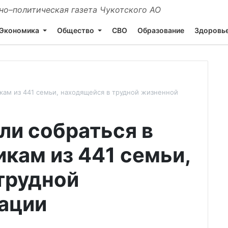
о–политическая газета Чукотского АО
Экономика
Общество
СВО
Образование
Здоровь
кам из 441 семьи, находящейся в трудной жизненной
ли собраться в
кам из 441 семьи,
трудной
ации