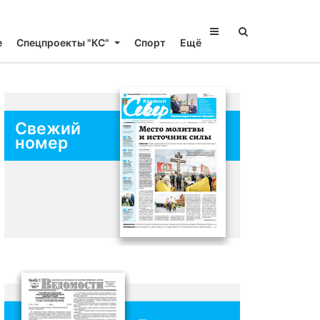
е
Спецпроекты "КС"
Спорт
Ещё
Свежий
номер