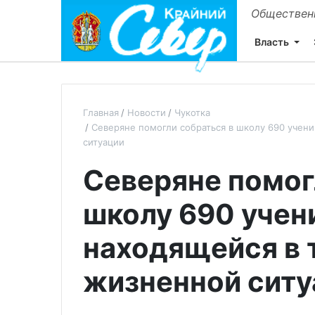
Общественн
Власть
Главная
Новости
Чукотка
Северяне помогли собраться в школу 690 учени
ситуации
Северяне помог
школу 690 учени
находящейся в 
жизненной ситу