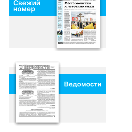
Свежий
номер