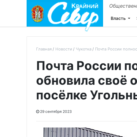
Общественн
Власть
Главная
Новости
Чукотка
Почта России полно
Почта России п
обновила своё 
посёлке Угольн
29 сентября 2023