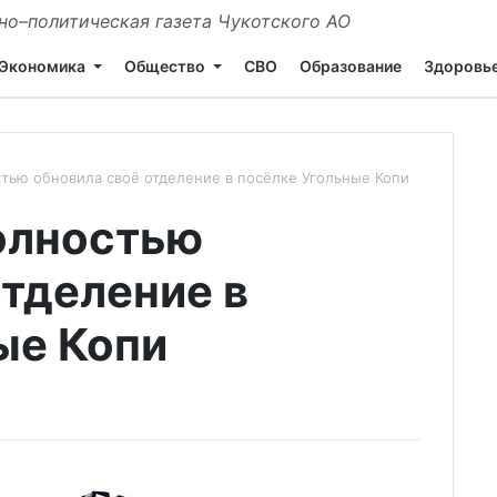
о–политическая газета Чукотского АО
Экономика
Общество
СВО
Образование
Здоровь
стью обновила своё отделение в посёлке Угольные Копи
олностью
отделение в
ые Копи