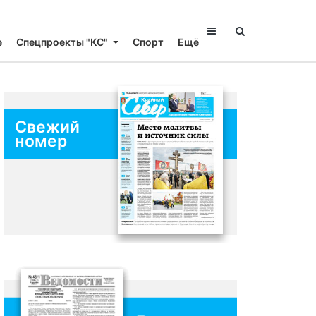
е
Спецпроекты "КС"
Спорт
Ещё
Свежий
номер