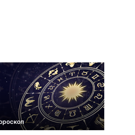
ороскоп