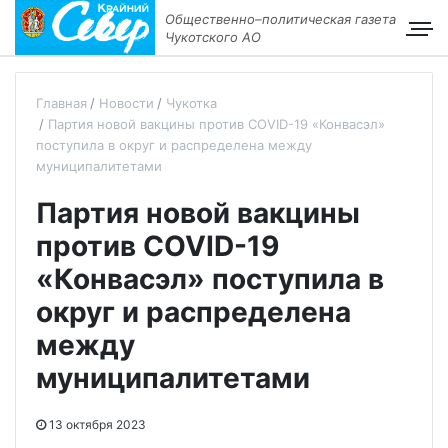
Общественно–политическая газета
Чукотского АО
Главная
Новости
Чукотка
Партия новой вакцины против COVID-19 «Конвасэл»
поступила в округ и распределена между
муниципалитетами
Партия новой вакцины
против COVID-19
«Конвасэл» поступила в
округ и распределена
между
муниципалитетами
13 октября 2023