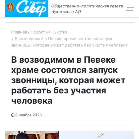
Общественно–политическая газета
Чукотского АО
Главная
Новости
Чукотка
В возводимом в Певеке храме состоялся запуск
звонницы, которая может работать без участия человека
В возводимом в Певеке
храме состоялся запуск
звонницы, которая может
работать без участия
человека
3 ноября 2023