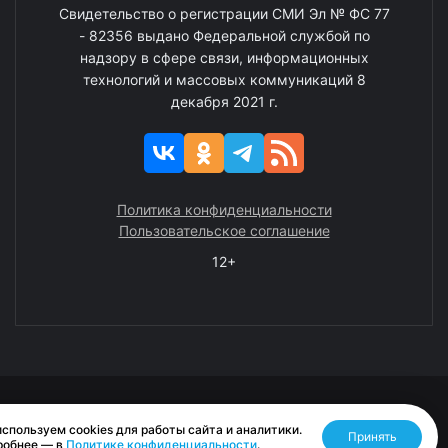
Свидетельство о регистрации СМИ Эл № ФС 77
- 82356 выдано Федеральной службой по
надзору в сфере связи, информационных
технологий и массовых коммуникаций 8
декабря 2021 г.
Политика конфиденциальности
Пользовательское соглашение
12+
© 2008—2025 ГАУ ЧАО «Издательство «Крайний Север»
спользуем cookies для работы сайта и аналитики.
Принять
Разработано RASA
робнее — в
Политике конфиденциальности
.